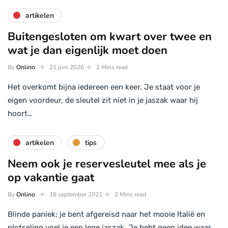
artikelen
Buitengesloten om kwart over twee en
wat je dan eigenlijk moet doen
By
Onlino
21 juni 2026
2 Mins read
Het overkomt bijna iedereen een keer. Je staat voor je
eigen voordeur, de sleutel zit niet in je jaszak waar hij
hoort…
artikelen
tips
Neem ook je reservesleutel mee als je
op vakantie gaat
By
Onlino
18 september 2021
2 Mins read
Blinde paniek: je bent afgereisd naar het mooie Italië en
plotseling voel je een lege jaszak. Je hebt geen idee waar