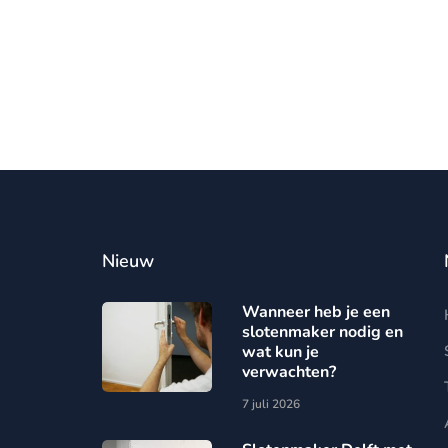
Nieuw
Wanneer heb je een
slotenmaker nodig en
wat kun je
verwachten?
7 juli 2026