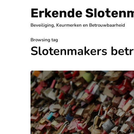
Erkende Sloten
Beveiliging, Keurmerken en Betrouwbaarheid
Browsing tag
Slotenmakers bet