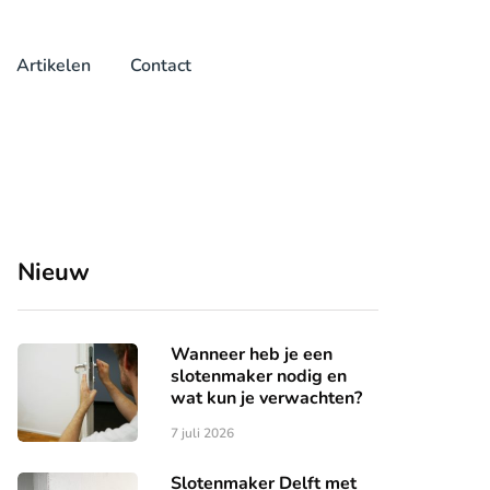
Artikelen
Contact
Nieuw
Wanneer heb je een
slotenmaker nodig en
wat kun je verwachten?
7 juli 2026
Slotenmaker Delft met