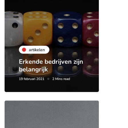
artikelen
Erkende bedrijven zijn
belangrijk
19 februari 2021
2 Mins read