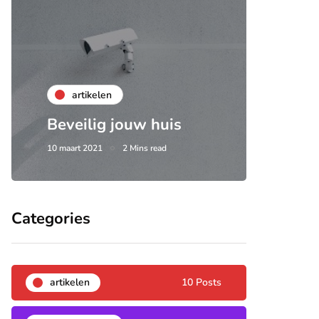
artikelen
Beveilig jouw huis
10 maart 2021
2 Mins read
Categories
artikelen
10 Posts