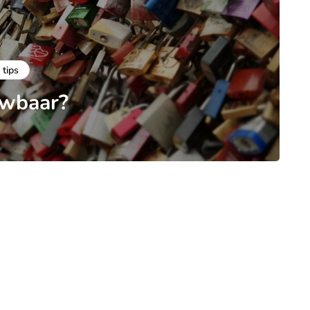
tips
uwbaar?