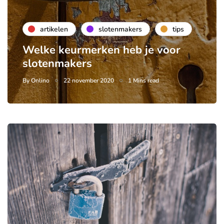
artikelen
slotenmakers
tips
Welke keurmerken heb je voor
slotenmakers
By
Onlino
22 november 2020
1 Mins read